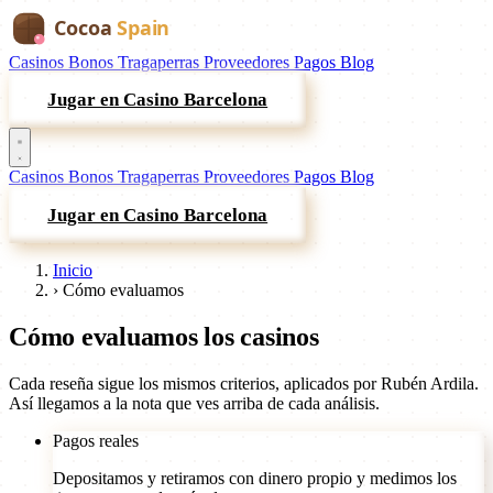
Casinos
Bonos
Tragaperras
Proveedores
Pagos
Blog
Jugar en Casino Barcelona
Casinos
Bonos
Tragaperras
Proveedores
Pagos
Blog
Jugar en Casino Barcelona
Inicio
›
Cómo evaluamos
Cómo evaluamos los casinos
Cada reseña sigue los mismos criterios, aplicados por Rubén Ardila.
Así llegamos a la nota que ves arriba de cada análisis.
Pagos reales
Depositamos y retiramos con dinero propio y medimos los