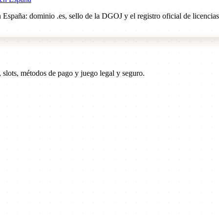
España: dominio .es, sello de la DGOJ y el registro oficial de licencias
 slots, métodos de pago y juego legal y seguro.