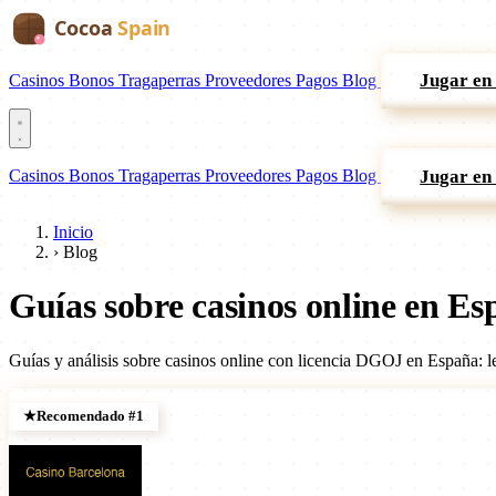
Jugar en
Casinos
Bonos
Tragaperras
Proveedores
Pagos
Blog
Jugar en
Casinos
Bonos
Tragaperras
Proveedores
Pagos
Blog
Inicio
›
Blog
Guías sobre casinos online en E
Guías y análisis sobre casinos online con licencia DGOJ en España: l
★
Recomendado #1