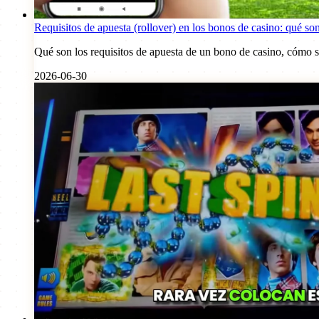
Requisitos de apuesta (rollover) en los bonos de casino: qué s
Qué son los requisitos de apuesta de un bono de casino, cómo se
2026-06-30