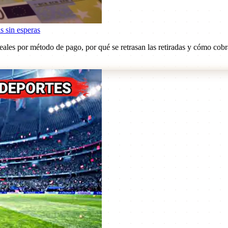
s sin esperas
ales por método de pago, por qué se retrasan las retiradas y cómo cobr