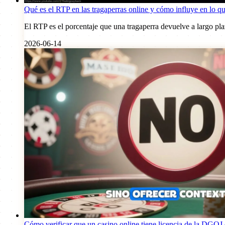
Qué es el RTP en las tragaperras online y cómo influye en lo q
El RTP es el porcentaje que una tragaperra devuelve a largo pla
2026-06-14
Cómo verificar que un casino online tiene licencia de la DGOJ