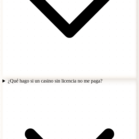
¿Qué hago si un casino sin licencia no me paga?