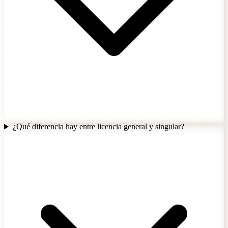
¿Qué diferencia hay entre licencia general y singular?