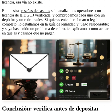
licencia, esa vía no existe.
En nuestras
reseñas de casinos
solo analizamos operadores con
licencia de la DGOJ verificada, y comprobamos cada uno con un
depósito y un retiro reales. Si quieres entender el marco legal
completo, lo detallamos en la guía de
legalidad y juego responsable
;
y si ya has tenido un problema de cobro, te explicamos cómo actuar
en
quejas y casinos que no pagan
.
Conclusión: verifica antes de depositar