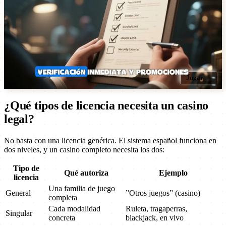
¿Qué tipos de licencia necesita un casino
legal?
No basta con una licencia genérica. El sistema español funciona en
dos niveles, y un casino completo necesita los dos:
Tipo de
Qué autoriza
Ejemplo
licencia
Una familia de juego
General
”Otros juegos” (casino)
completa
Cada modalidad
Ruleta, tragaperras,
Singular
concreta
blackjack, en vivo