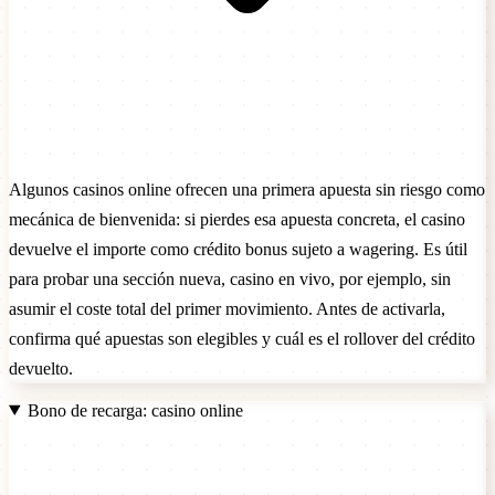
Algunos casinos online ofrecen una primera apuesta sin riesgo como
mecánica de bienvenida: si pierdes esa apuesta concreta, el casino
devuelve el importe como crédito bonus sujeto a wagering. Es útil
para probar una sección nueva, casino en vivo, por ejemplo, sin
asumir el coste total del primer movimiento. Antes de activarla,
confirma qué apuestas son elegibles y cuál es el rollover del crédito
devuelto.
Bono de recarga: casino online