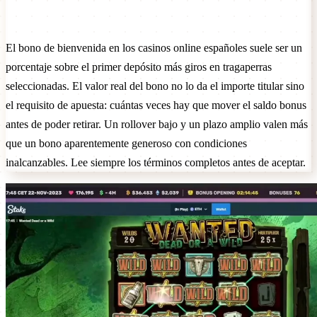
El bono de bienvenida en los casinos online españoles suele ser un
porcentaje sobre el primer depósito más giros en tragaperras
seleccionadas. El valor real del bono no lo da el importe titular sino
el requisito de apuesta: cuántas veces hay que mover el saldo bonus
antes de poder retirar. Un rollover bajo y un plazo amplio valen más
que un bono aparentemente generoso con condiciones
inalcanzables. Lee siempre los términos completos antes de aceptar.