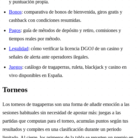
y puntuación propia.
Bonos
: comparativa de bonos de bienvenida, giros gratis y
cashback con condiciones resumidas.
Pagos
: guía de métodos de depósito y retiro, comisiones y
tiempos reales por método.
Legalidad
: cómo verificar la licencia DGOJ de un casino y
señales de alerta ante operadores ilegales.
Juegos
: catálogo de tragaperras, ruleta, blackjack y casino en
vivo disponibles en España.
Torneos
Los torneos de tragaperras son una forma de añadir emoción a las
sesiones habituales sin necesidad de apostar más: juegas a las
partidas que computan para el torneo, acumulas puntos según tus
resultados y compites en una clasificación durante un periodo
limitado. Al cierre, los primeros de la tabla se reparten un premio en