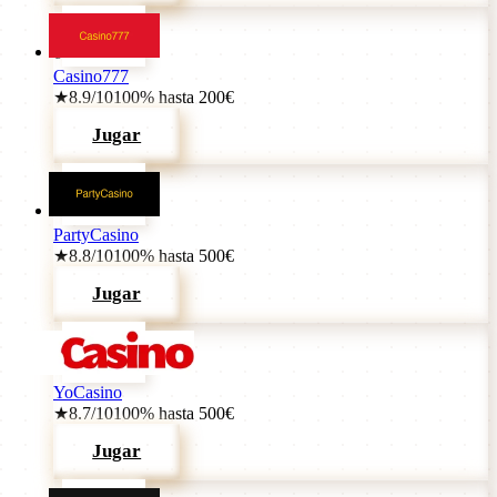
6
Casino777
★
8.9
/10
100% hasta 200€
Jugar
7
PartyCasino
★
8.8
/10
100% hasta 500€
Jugar
8
YoCasino
★
8.7
/10
100% hasta 500€
Jugar