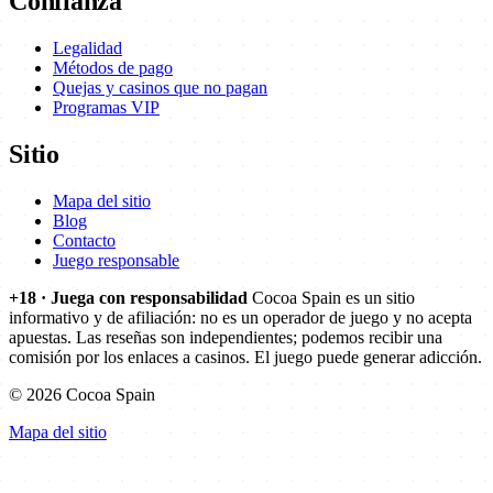
Confianza
Legalidad
Métodos de pago
Quejas y casinos que no pagan
Programas VIP
Sitio
Mapa del sitio
Blog
Contacto
Juego responsable
+18 · Juega con responsabilidad
Cocoa Spain es un sitio
informativo y de afiliación: no es un operador de juego y no acepta
apuestas. Las reseñas son independientes; podemos recibir una
comisión por los enlaces a casinos. El juego puede generar adicción.
© 2026 Cocoa Spain
Mapa del sitio