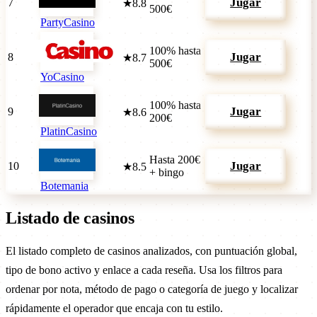
Jugar
7
★
8.8
500€
PartyCasino
100% hasta
Jugar
8
★
8.7
500€
YoCasino
100% hasta
Jugar
9
★
8.6
200€
PlatinCasino
Hasta 200€
Jugar
10
★
8.5
+ bingo
Botemania
Listado de casinos
El listado completo de casinos analizados, con puntuación global,
tipo de bono activo y enlace a cada reseña. Usa los filtros para
ordenar por nota, método de pago o categoría de juego y localizar
rápidamente el operador que encaja con tu estilo.