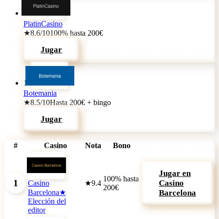
9
PlatinCasino
★
8.6
/10
100% hasta 200€
Jugar
10
Botemania
★
8.5
/10
Hasta 200€ + bingo
Jugar
#
Casino
Nota
Bono
Jugar en
100% hasta
1
Casino
★
9.4
Casino
200€
Barcelona
★
Barcelona
Elección del
editor