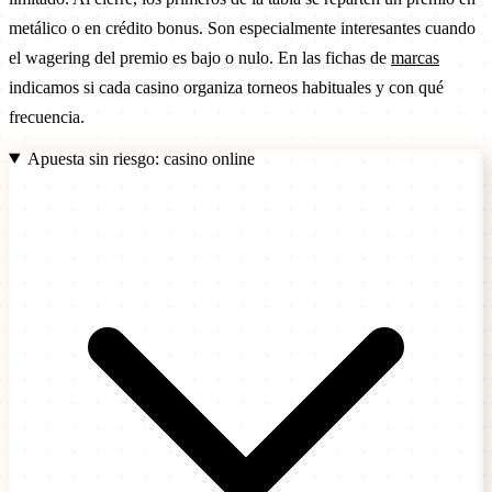
metálico o en crédito bonus. Son especialmente interesantes cuando
el wagering del premio es bajo o nulo. En las fichas de
marcas
indicamos si cada casino organiza torneos habituales y con qué
frecuencia.
Apuesta sin riesgo: casino online