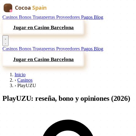
Casinos
Bonos
Tragaperras
Proveedores
Pagos
Blog
Jugar en Casino Barcelona
Casinos
Bonos
Tragaperras
Proveedores
Pagos
Blog
Jugar en Casino Barcelona
Inicio
›
Casinos
›
PlayUZU
PlayUZU: reseña, bono y opiniones (2026)