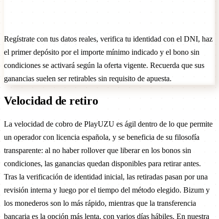
Regístrate con tus datos reales, verifica tu identidad con el DNI, haz
el primer depósito por el importe mínimo indicado y el bono sin
condiciones se activará según la oferta vigente. Recuerda que sus
ganancias suelen ser retirables sin requisito de apuesta.
Velocidad de retiro
La velocidad de cobro de PlayUZU es ágil dentro de lo que permite
un operador con licencia española, y se beneficia de su filosofía
transparente: al no haber rollover que liberar en los bonos sin
condiciones, las ganancias quedan disponibles para retirar antes.
Tras la verificación de identidad inicial, las retiradas pasan por una
revisión interna y luego por el tiempo del método elegido. Bizum y
los monederos son lo más rápido, mientras que la transferencia
bancaria es la opción más lenta, con varios días hábiles. En nuestra