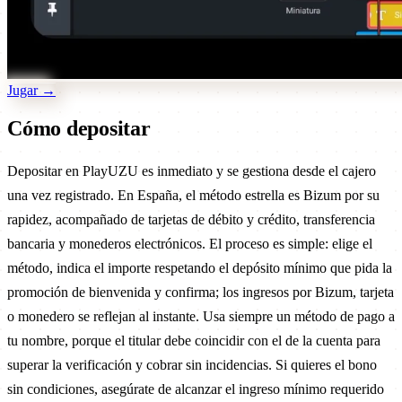
Jugar
→
Cómo depositar
Depositar en PlayUZU es inmediato y se gestiona desde el cajero
una vez registrado. En España, el método estrella es Bizum por su
rapidez, acompañado de tarjetas de débito y crédito, transferencia
bancaria y monederos electrónicos. El proceso es simple: elige el
método, indica el importe respetando el depósito mínimo que pida la
promoción de bienvenida y confirma; los ingresos por Bizum, tarjeta
o monedero se reflejan al instante. Usa siempre un método de pago a
tu nombre, porque el titular debe coincidir con el de la cuenta para
superar la verificación y cobrar sin incidencias. Si quieres el bono
sin condiciones, asegúrate de alcanzar el ingreso mínimo requerido