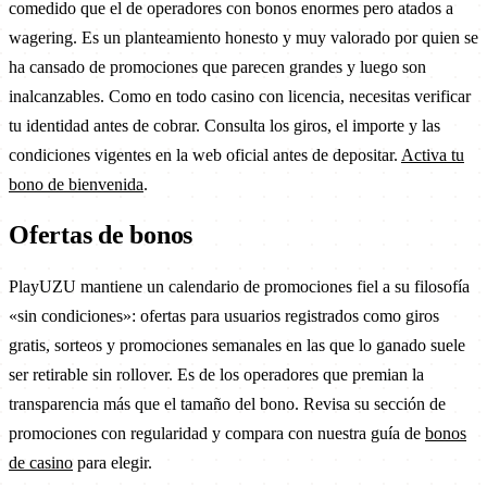
comedido que el de operadores con bonos enormes pero atados a
wagering. Es un planteamiento honesto y muy valorado por quien se
ha cansado de promociones que parecen grandes y luego son
inalcanzables. Como en todo casino con licencia, necesitas verificar
tu identidad antes de cobrar. Consulta los giros, el importe y las
condiciones vigentes en la web oficial antes de depositar.
Activa tu
bono de bienvenida
.
Ofertas de bonos
PlayUZU mantiene un calendario de promociones fiel a su filosofía
«sin condiciones»: ofertas para usuarios registrados como giros
gratis, sorteos y promociones semanales en las que lo ganado suele
ser retirable sin rollover. Es de los operadores que premian la
transparencia más que el tamaño del bono. Revisa su sección de
promociones con regularidad y compara con nuestra guía de
bonos
de casino
para elegir.