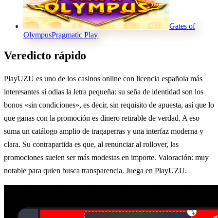
Gates of
Olympus
Pragmatic Play
Veredicto rápido
PlayUZU es uno de los casinos online con licencia española más
interesantes si odias la letra pequeña: su seña de identidad son los
bonos «sin condiciones», es decir, sin requisito de apuesta, así que lo
que ganas con la promoción es dinero retirable de verdad. A eso
suma un catálogo amplio de tragaperras y una interfaz moderna y
clara. Su contrapartida es que, al renunciar al rollover, las
promociones suelen ser más modestas en importe. Valoración: muy
notable para quien busca transparencia.
Juega en PlayUZU
.