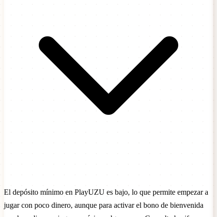
El depósito mínimo en PlayUZU es bajo, lo que permite empezar a
jugar con poco dinero, aunque para activar el bono de bienvenida