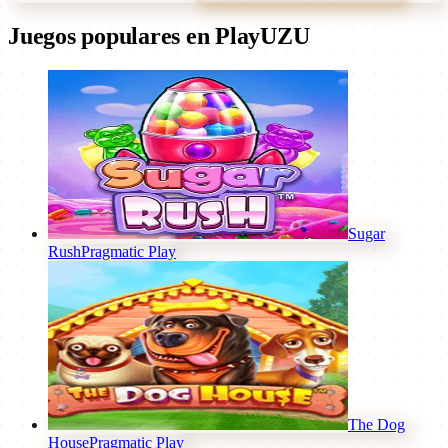
Juegos populares en PlayUZU
Sugar
Rush
Pragmatic Play
The Dog
House
Pragmatic Play