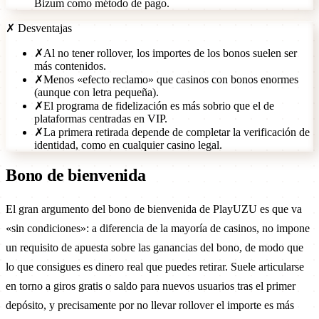
Bizum como método de pago.
✗
Desventajas
✗
Al no tener rollover, los importes de los bonos suelen ser
más contenidos.
✗
Menos «efecto reclamo» que casinos con bonos enormes
(aunque con letra pequeña).
✗
El programa de fidelización es más sobrio que el de
plataformas centradas en VIP.
✗
La primera retirada depende de completar la verificación de
identidad, como en cualquier casino legal.
Bono de bienvenida
El gran argumento del bono de bienvenida de PlayUZU es que va
«sin condiciones»: a diferencia de la mayoría de casinos, no impone
un requisito de apuesta sobre las ganancias del bono, de modo que
lo que consigues es dinero real que puedes retirar. Suele articularse
en torno a giros gratis o saldo para nuevos usuarios tras el primer
depósito, y precisamente por no llevar rollover el importe es más