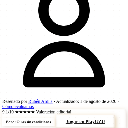
Reseñado por
Rubén Ardila
·
Actualizado:
1 de agosto de 2026
·
Cómo evaluamos
9.1
/10
★★★★★
Valoración editorial
Jugar en PlayUZU
Bono: Giros sin condiciones