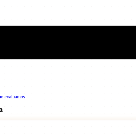
o evaluamos
a