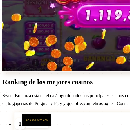
Ranking de los mejores casinos
Sweet Bonanza está en el catálogo de todos los principales casinos co
en tragaperras de Pragmatic Play y que ofrezcan retiros ágiles. Consu
1