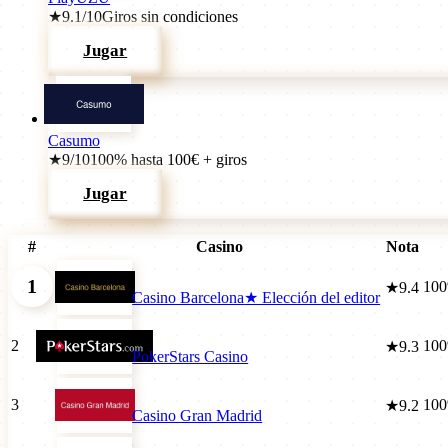
★
9.1
/10
Giros sin condiciones
Jugar
5
Casumo
★
9
/10
100% hasta 100€ + giros
Jugar
#
Casino
Nota
1
100
★
9.4
Casino Barcelona
★ Elección del editor
2
100
★
9.3
PokerStars Casino
3
100
★
9.2
Casino Gran Madrid