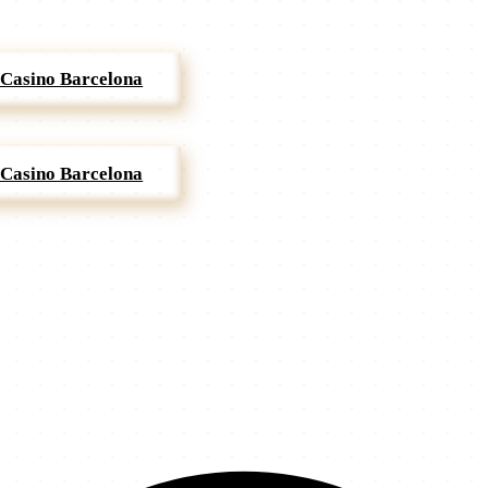
 Casino Barcelona
 Casino Barcelona