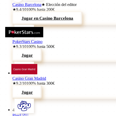
Casino Barcelona
★ Elección del editor
★
9.4
/10
100% hasta 200€
Jugar en Casino Barcelona
2
PokerStars Casino
★
9.3
/10
100% hasta 500€
Jugar
3
Casino Gran Madrid
★
9.2
/10
100% hasta 300€
Jugar
4
PlayUZU