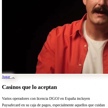
Jugar
→
Casinos que lo aceptan
Varios operadores con licencia DGOJ en España incluyen
Paysafecard en su caja de pagos, especialmente aquellos que cuidan