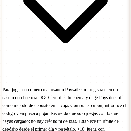
Para jugar con dinero real usando Paysafecard, regístrate en un
casino con licencia DGOJ, verifica tu cuenta y elige Paysafecard
como método de depósito en la caja. Compra el cupón, introduce el
código y empieza a jugar. Recuerda que solo juegas con lo que
hayas cargado; no hay crédito ni deudas. Establece un límite de
depósito desde el primer día y respétalo. +18, juega con