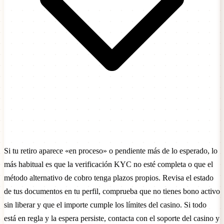
Si tu retiro aparece «en proceso» o pendiente más de lo esperado, lo
más habitual es que la verificación KYC no esté completa o que el
método alternativo de cobro tenga plazos propios. Revisa el estado
de tus documentos en tu perfil, comprueba que no tienes bono activo
sin liberar y que el importe cumple los límites del casino. Si todo
está en regla y la espera persiste, contacta con el soporte del casino y