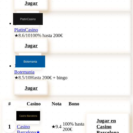
Jugar
9
PlatinCasino
★
8.6
/10
100% hasta 200€
Jugar
10
Botemania
★
8.5
/10
Hasta 200€ + bingo
Jugar
#
Casino
Nota
Bono
Jugar en
100% hasta
1
Casino
★
9.4
Casino
200€
Barcelona
★
Barcelona