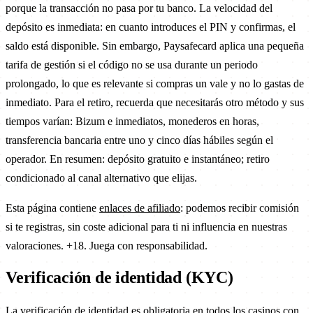
porque la transacción no pasa por tu banco. La velocidad del
depósito es inmediata: en cuanto introduces el PIN y confirmas, el
saldo está disponible. Sin embargo, Paysafecard aplica una pequeña
tarifa de gestión si el código no se usa durante un periodo
prolongado, lo que es relevante si compras un vale y no lo gastas de
inmediato. Para el retiro, recuerda que necesitarás otro método y sus
tiempos varían: Bizum e inmediatos, monederos en horas,
transferencia bancaria entre uno y cinco días hábiles según el
operador. En resumen: depósito gratuito e instantáneo; retiro
condicionado al canal alternativo que elijas.
Esta página contiene
enlaces de afiliado
: podemos recibir comisión
si te registras, sin coste adicional para ti ni influencia en nuestras
valoraciones. +18. Juega con responsabilidad.
Verificación de identidad (KYC)
La verificación de identidad es obligatoria en todos los casinos con