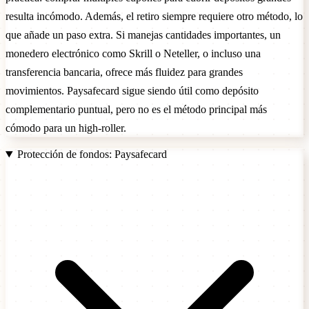
resulta incómodo. Además, el retiro siempre requiere otro método, lo
que añade un paso extra. Si manejas cantidades importantes, un
monedero electrónico como Skrill o Neteller, o incluso una
transferencia bancaria, ofrece más fluidez para grandes
movimientos. Paysafecard sigue siendo útil como depósito
complementario puntual, pero no es el método principal más
cómodo para un high-roller.
Protección de fondos: Paysafecard