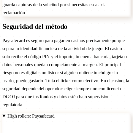
guarda capturas de la solicitud por si necesitas escalar la
reclamación.
Seguridad del método
Paysafecard es seguro para pagar en casinos precisamente porque
separa tu identidad financiera de la actividad de juego. El casino
solo recibe el código PIN y el importe; tu cuenta bancaria, tarjeta o
datos personales quedan completamente al margen. El principal
riesgo no es digital sino físico: si alguien obtiene tu código sin
usarlo, puede gastarlo. Trata el ticket como efectivo. En el casino, la
seguridad depende del operador: elige siempre uno con licencia
DGOJ para que tus fondos y datos estén bajo supervisión
regulatoria.
High rollers: Paysafecard