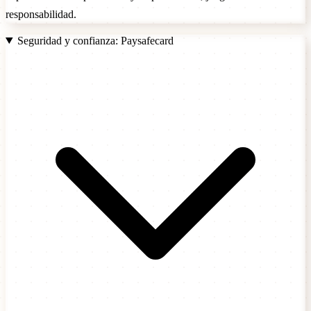
responsabilidad.
Seguridad y confianza: Paysafecard