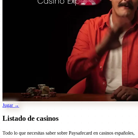
Jugar
→
Listado de casinos
Todo lo que necesitas saber sobre Paysafecard en casinos españoles,