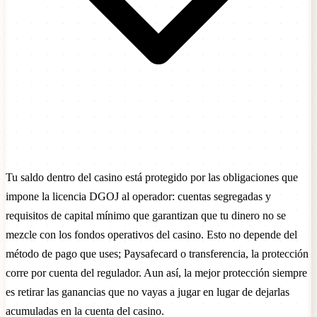
Tu saldo dentro del casino está protegido por las obligaciones que
impone la licencia DGOJ al operador: cuentas segregadas y
requisitos de capital mínimo que garantizan que tu dinero no se
mezcle con los fondos operativos del casino. Esto no depende del
método de pago que uses; Paysafecard o transferencia, la protección
corre por cuenta del regulador. Aun así, la mejor protección siempre
es retirar las ganancias que no vayas a jugar en lugar de dejarlas
acumuladas en la cuenta del casino.