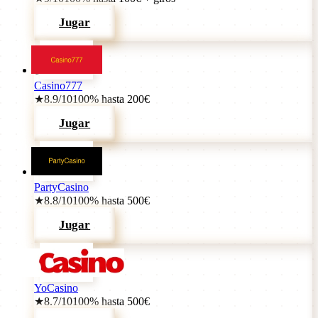
Jugar
6
Casino777
★
8.9
/10
100% hasta 200€
Jugar
7
PartyCasino
★
8.8
/10
100% hasta 500€
Jugar
8
YoCasino
★
8.7
/10
100% hasta 500€