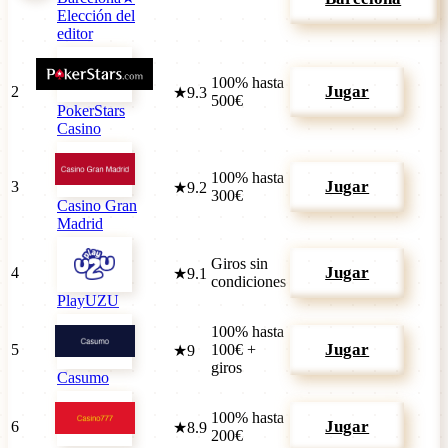
Elección del
editor
100% hasta
Jugar
2
★
9.3
500€
PokerStars
Casino
100% hasta
Jugar
3
★
9.2
300€
Casino Gran
Madrid
Giros sin
Jugar
4
★
9.1
condiciones
PlayUZU
100% hasta
Jugar
5
100€ +
★
9
giros
Casumo
100% hasta
Jugar
6
★
8.9
200€