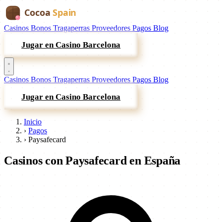
Casinos
Bonos
Tragaperras
Proveedores
Pagos
Blog
Jugar en Casino Barcelona
Casinos
Bonos
Tragaperras
Proveedores
Pagos
Blog
Jugar en Casino Barcelona
Inicio
›
Pagos
›
Paysafecard
Casinos con Paysafecard en España