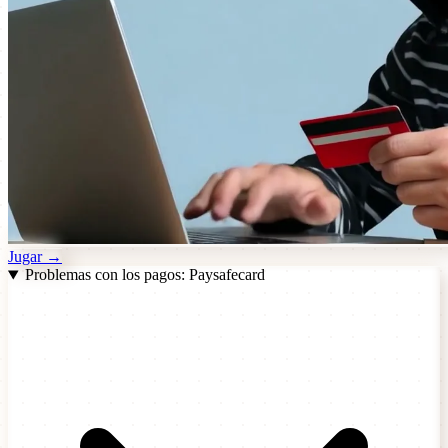
Jugar
→
Problemas con los pagos: Paysafecard