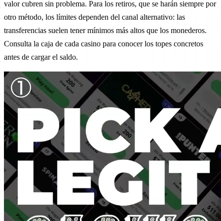
valor cubren sin problema. Para los retiros, que se harán siempre por
otro método, los límites dependen del canal alternativo: las
transferencias suelen tener mínimos más altos que los monederos.
Consulta la caja de cada casino para conocer los topes concretos
antes de cargar el saldo.