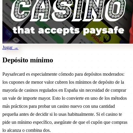
Jugar
→
Depósito mínimo
Paysafecard es especialmente cómodo para depósitos moderados:
los cupones de menor valor cubren los mínimos de depósito de la
mayoría de casinos regulados en España sin necesidad de comprar
un vale de importe mayor. Esto lo convierte en uno de los métodos
más prácticos para probar un casino nuevo con una cantidad
pequeña antes de decidir si lo usas habitualmente. Si el casino te
pide un mínimo específico, asegúrate de que el cupón que compras
lo alcanza o combina dos.