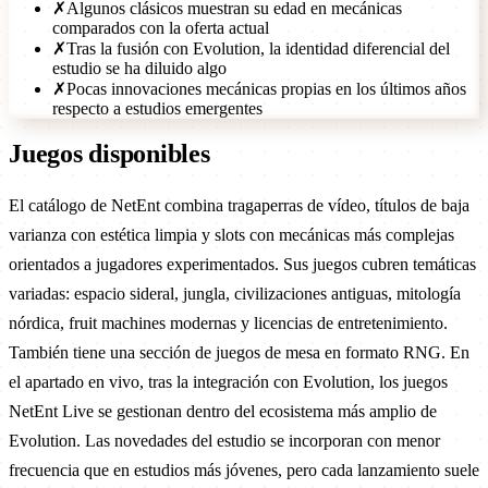
✗
Algunos clásicos muestran su edad en mecánicas
comparados con la oferta actual
✗
Tras la fusión con Evolution, la identidad diferencial del
estudio se ha diluido algo
✗
Pocas innovaciones mecánicas propias en los últimos años
respecto a estudios emergentes
Juegos disponibles
El catálogo de NetEnt combina tragaperras de vídeo, títulos de baja
varianza con estética limpia y slots con mecánicas más complejas
orientados a jugadores experimentados. Sus juegos cubren temáticas
variadas: espacio sideral, jungla, civilizaciones antiguas, mitología
nórdica, fruit machines modernas y licencias de entretenimiento.
También tiene una sección de juegos de mesa en formato RNG. En
el apartado en vivo, tras la integración con Evolution, los juegos
NetEnt Live se gestionan dentro del ecosistema más amplio de
Evolution. Las novedades del estudio se incorporan con menor
frecuencia que en estudios más jóvenes, pero cada lanzamiento suele