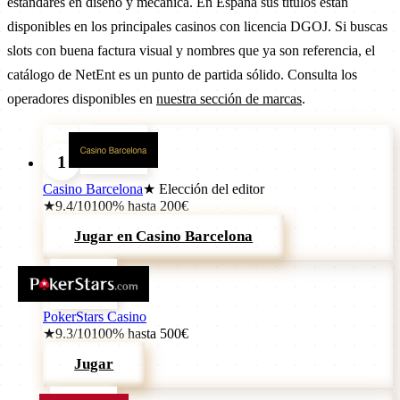
estándares en diseño y mecánica. En España sus títulos están
disponibles en los principales casinos con licencia DGOJ. Si buscas
slots con buena factura visual y nombres que ya son referencia, el
catálogo de NetEnt es un punto de partida sólido. Consulta los
operadores disponibles en
nuestra sección de marcas
.
1
Casino Barcelona
★ Elección del editor
★
9.4
/10
100% hasta 200€
Jugar en Casino Barcelona
2
PokerStars Casino
★
9.3
/10
100% hasta 500€
Jugar