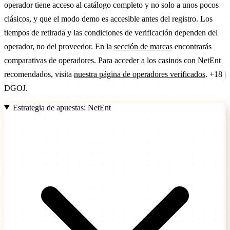
operador tiene acceso al catálogo completo y no solo a unos pocos
clásicos, y que el modo demo es accesible antes del registro. Los
tiempos de retirada y las condiciones de verificación dependen del
operador, no del proveedor. En la
sección de marcas
encontrarás
comparativas de operadores. Para acceder a los casinos con NetEnt
recomendados, visita
nuestra página de operadores verificados
. +18 |
DGOJ.
Estrategia de apuestas: NetEnt