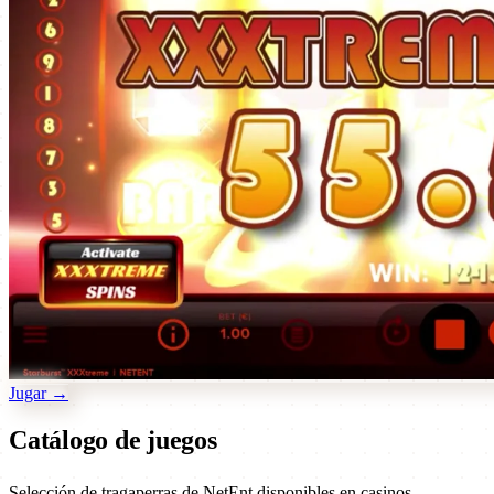
Jugar
→
Catálogo de juegos
Selección de tragaperras de NetEnt disponibles en casinos