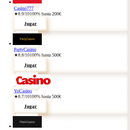
6
Casino777
★
8.9
/10
100% hasta 200€
Jugar
7
PartyCasino
★
8.8
/10
100% hasta 500€
Jugar
8
YoCasino
★
8.7
/10
100% hasta 500€
Jugar
9