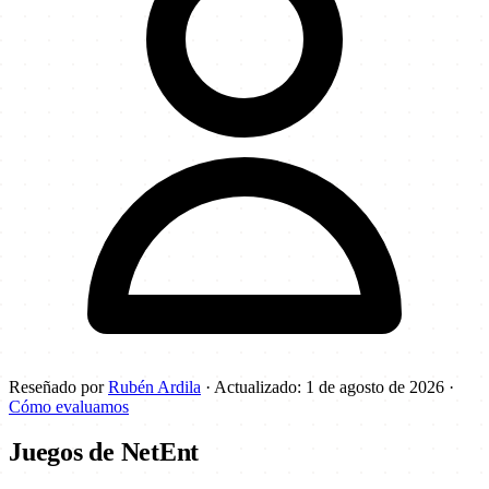
Reseñado por
Rubén Ardila
·
Actualizado:
1 de agosto de 2026
·
Cómo evaluamos
Juegos de NetEnt