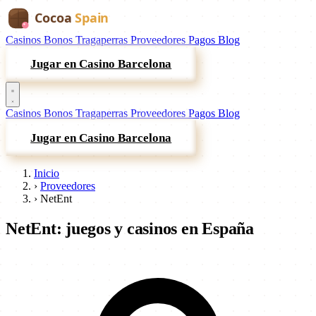
Casinos
Bonos
Tragaperras
Proveedores
Pagos
Blog
Jugar en Casino Barcelona
Casinos
Bonos
Tragaperras
Proveedores
Pagos
Blog
Jugar en Casino Barcelona
Inicio
›
Proveedores
›
NetEnt
NetEnt: juegos y casinos en España