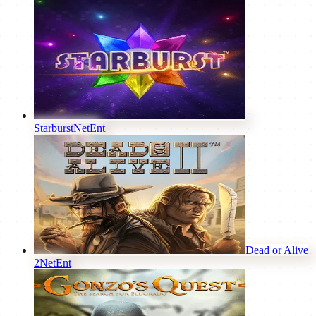
Starburst
NetEnt
Dead or Alive
2
NetEnt