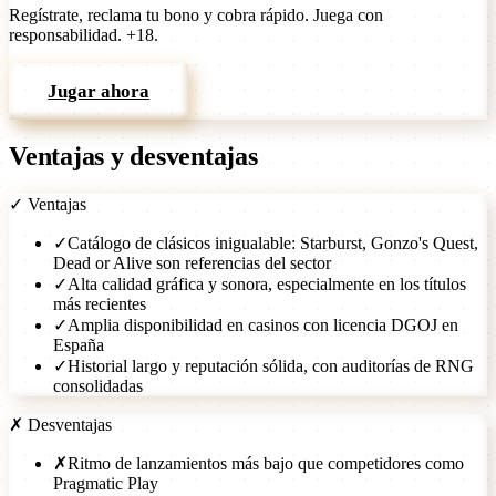
Regístrate, reclama tu bono y cobra rápido. Juega con
responsabilidad. +18.
Jugar ahora
Ventajas y desventajas
✓
Ventajas
✓
Catálogo de clásicos inigualable: Starburst, Gonzo's Quest,
Dead or Alive son referencias del sector
✓
Alta calidad gráfica y sonora, especialmente en los títulos
más recientes
✓
Amplia disponibilidad en casinos con licencia DGOJ en
España
✓
Historial largo y reputación sólida, con auditorías de RNG
consolidadas
✗
Desventajas
✗
Ritmo de lanzamientos más bajo que competidores como
Pragmatic Play