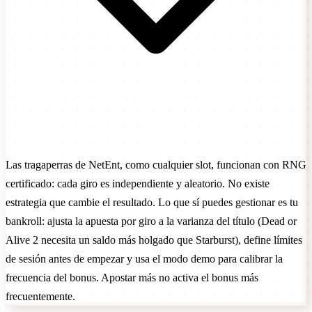
Las tragaperras de NetEnt, como cualquier slot, funcionan con RNG
certificado: cada giro es independiente y aleatorio. No existe
estrategia que cambie el resultado. Lo que sí puedes gestionar es tu
bankroll: ajusta la apuesta por giro a la varianza del título (Dead or
Alive 2 necesita un saldo más holgado que Starburst), define límites
de sesión antes de empezar y usa el modo demo para calibrar la
frecuencia del bonus. Apostar más no activa el bonus más
frecuentemente.