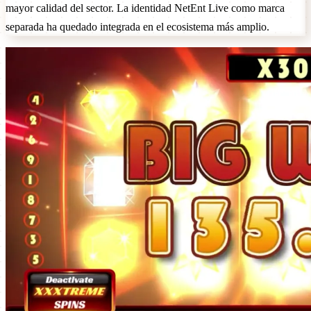
mayor calidad del sector. La identidad NetEnt Live como marca
separada ha quedado integrada en el ecosistema más amplio.