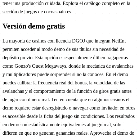
tener una producción cuidada. Explora el catálogo completo en la
sección de juegos
de cocoaspain.es.
Versión demo gratis
La mayoría de casinos con licencia DGOJ que integran NetEnt
permiten acceder al modo demo de sus títulos sin necesidad de
depósito previo. Esta opción es especialmente útil en tragaperras
como Gonzo's Quest Megaways, donde la mecánica de avalanchas
y multiplicadores puede sorprender si no la conoces. En el demo
puedes calibrar la frecuencia real del bonus, la velocidad de las
avalanchas y el comportamiento de la función de giros gratis antes
de jugar con dinero real. Ten en cuenta que en algunos casinos el
demo requiere estar desregistrado o navegar como invitado; en otros
es accesible desde la ficha del juego sin condiciones. Los resultados
en demo son estadísticamente equivalentes al juego real, solo
difieren en que no generan ganancias reales. Aprovecha el demo de