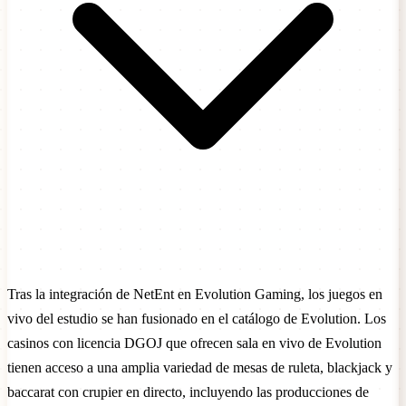
Tras la integración de NetEnt en Evolution Gaming, los juegos en
vivo del estudio se han fusionado en el catálogo de Evolution. Los
casinos con licencia DGOJ que ofrecen sala en vivo de Evolution
tienen acceso a una amplia variedad de mesas de ruleta, blackjack y
baccarat con crupier en directo, incluyendo las producciones de