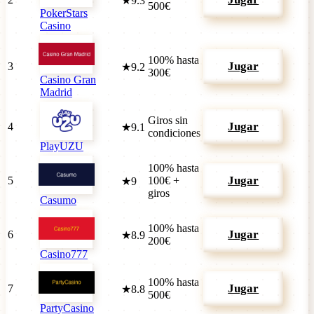
★
9.3
500€
PokerStars
Casino
100% hasta
Jugar
3
★
9.2
300€
Casino Gran
Madrid
Giros sin
Jugar
4
★
9.1
condiciones
PlayUZU
100% hasta
Jugar
5
100€ +
★
9
giros
Casumo
100% hasta
Jugar
6
★
8.9
200€
Casino777
100% hasta
Jugar
7
★
8.8
500€
PartyCasino