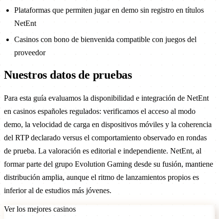
Plataformas que permiten jugar en demo sin registro en títulos
NetEnt
Casinos con bono de bienvenida compatible con juegos del
proveedor
Nuestros datos de pruebas
Para esta guía evaluamos la disponibilidad e integración de NetEnt
en casinos españoles regulados: verificamos el acceso al modo
demo, la velocidad de carga en dispositivos móviles y la coherencia
del RTP declarado versus el comportamiento observado en rondas
de prueba. La valoración es editorial e independiente. NetEnt, al
formar parte del grupo Evolution Gaming desde su fusión, mantiene
distribución amplia, aunque el ritmo de lanzamientos propios es
inferior al de estudios más jóvenes.
Ver los mejores casinos