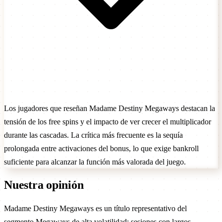
Los jugadores que reseñan Madame Destiny Megaways destacan la
tensión de los free spins y el impacto de ver crecer el multiplicador
durante las cascadas. La crítica más frecuente es la sequía
prolongada entre activaciones del bonus, lo que exige bankroll
suficiente para alcanzar la función más valorada del juego.
Nuestra opinión
Madame Destiny Megaways es un título representativo del
segmento Megaways de alta volatilidad: sesiones con largos