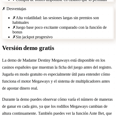
✗
Desventajas
✗
Alta volatilidad: las sesiones largas sin premios son
habituales
✗
Juego base poco excitante comparado con la función de
bonus
✗
Sin jackpot progresivo
Versión demo gratis
La demo de Madame Destiny Megaways está disponible en los
casinos españoles que muestran la ficha del juego antes del registro.
Jugarla en modo gratuito es especialmente útil para entender cómo
funciona el motor Megaways y el sistema de multiplicadores antes
de apostar dinero real.
Durante la demo puedes observar cómo varía el número de maneras
de ganar en cada giro, ya que los rodillos Megaways cambian de
altura continuamente. También puedes ver la función Ante Bet, que