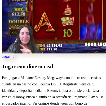
Jugar
→
Jugar con dinero real
Para jugar a Madame Destiny Megaways con dinero real necesitas
cuenta en un casino con licencia DGOJ. Regístrate, verifica tu
identidad y deposita mediante Bizum, tarjeta o transferencia. Una
vez en el lobby, busca el título en la sección de Pragmatic Play o usa
el buscador interno.
Ver casinos donde jugar
con bono de