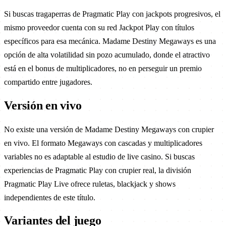
Si buscas tragaperras de Pragmatic Play con jackpots progresivos, el
mismo proveedor cuenta con su red Jackpot Play con títulos
específicos para esa mecánica. Madame Destiny Megaways es una
opción de alta volatilidad sin pozo acumulado, donde el atractivo
está en el bonus de multiplicadores, no en perseguir un premio
compartido entre jugadores.
Versión en vivo
No existe una versión de Madame Destiny Megaways con crupier
en vivo. El formato Megaways con cascadas y multiplicadores
variables no es adaptable al estudio de live casino. Si buscas
experiencias de Pragmatic Play con crupier real, la división
Pragmatic Play Live ofrece ruletas, blackjack y shows
independientes de este título.
Variantes del juego