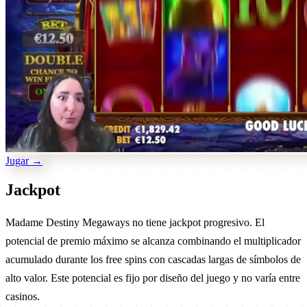
Jugar
→
Jackpot
Madame Destiny Megaways no tiene jackpot progresivo. El
potencial de premio máximo se alcanza combinando el multiplicador
acumulado durante los free spins con cascadas largas de símbolos de
alto valor. Este potencial es fijo por diseño del juego y no varía entre
casinos.