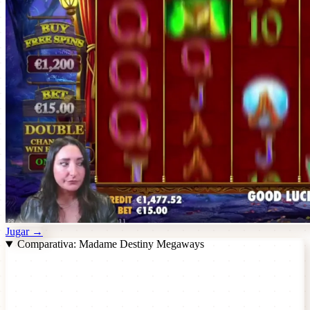
Jugar
→
Comparativa: Madame Destiny Megaways