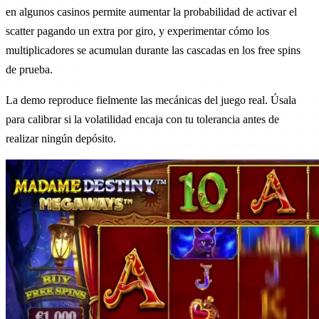
en algunos casinos permite aumentar la probabilidad de activar el
scatter pagando un extra por giro, y experimentar cómo los
multiplicadores se acumulan durante las cascadas en los free spins
de prueba.
La demo reproduce fielmente las mecánicas del juego real. Úsala
para calibrar si la volatilidad encaja con tu tolerancia antes de
realizar ningún depósito.