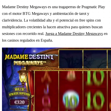
Madame Destiny Megaways es una tragaperras de Pragmatic Play
con el motor BTG Megaways y ambientación de tarot y
clarividencia. La volatilidad alta y el potencial en free spins con
multiplicadores crecientes la hacen atractiva para quienes buscan
sesiones con recorrido real.
Juega a Madame Destiny Megaways
en
los casinos regulados en España.