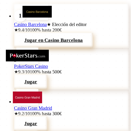
1
Casino Barcelona
★ Elección del editor
★
9.4
/10
100% hasta 200€
Jugar en Casino Barcelona
2
PokerStars Casino
★
9.3
/10
100% hasta 500€
Jugar
3
Casino Gran Madrid
★
9.2
/10
100% hasta 300€
Jugar