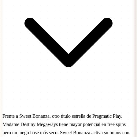
Frente a Sweet Bonanza, otro título estrella de Pragmatic Play,
Madame Destiny Megaways tiene mayor potencial en free spins
pero un juego base más seco. Sweet Bonanza activa su bonus con