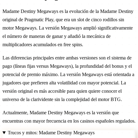
Madame Destiny Megaways es la evolución de la Madame Destiny
original de Pragmatic Play, que era un slot de cinco rodillos sin
motor Megaways. La versión Megaways amplió significativamente
el número de maneras de ganar y añadió la mecánica de
multiplicadores acumulados en free spins.
Las diferencias principales entre ambas versiones son el sistema de
pago (líneas fijas versus Megaways), la profundidad del bonus y el
potencial de premio máximo. La versión Megaways está orientada a
jugadores que prefieren alta volatilidad con mayor potencial. La
versión original es más accesible para quien quiere conocer el
universo de la clarividente sin la complejidad del motor BTG.
Actualmente, Madame Destiny Megaways es la versión que
encuentras con mayor frecuencia en los casinos españoles regulados.
Trucos y mitos: Madame Destiny Megaways