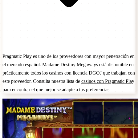
Pragmatic Play es uno de los proveedores con mayor penetración en
el mercado español. Madame Destiny Megaways está disponible en
prácticamente todos los casinos con licencia DGOJ que trabajan con
este proveedor. Consulta nuestra lista de
casinos con Pragmatic Play
para encontrar el que mejor se adapte a tus preferencias.