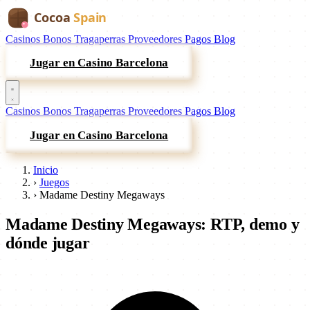
Casinos
Bonos
Tragaperras
Proveedores
Pagos
Blog
Jugar en Casino Barcelona
Casinos
Bonos
Tragaperras
Proveedores
Pagos
Blog
Jugar en Casino Barcelona
Inicio
›
Juegos
›
Madame Destiny Megaways
Madame Destiny Megaways: RTP, demo y
dónde jugar