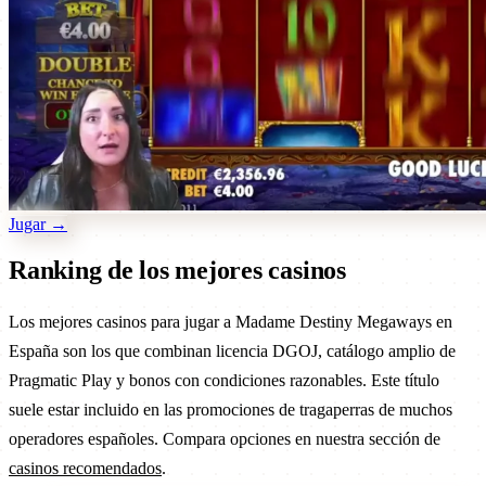
Jugar
→
Ranking de los mejores casinos
Los mejores casinos para jugar a Madame Destiny Megaways en
España son los que combinan licencia DGOJ, catálogo amplio de
Pragmatic Play y bonos con condiciones razonables. Este título
suele estar incluido en las promociones de tragaperras de muchos
operadores españoles. Compara opciones en nuestra sección de
casinos recomendados
.