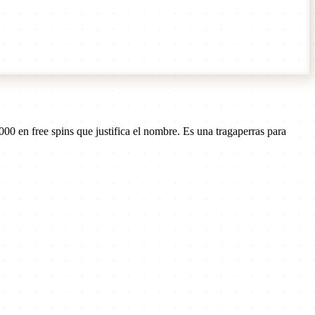
000 en free spins que justifica el nombre. Es una tragaperras para