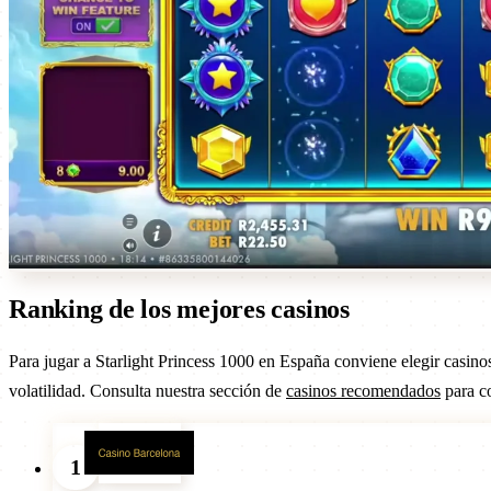
Ranking de los mejores casinos
Para jugar a Starlight Princess 1000 en España conviene elegir casino
volatilidad. Consulta nuestra sección de
casinos recomendados
para c
1