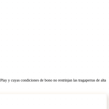
lay y cuyas condiciones de bono no restrinjan las tragaperras de alta