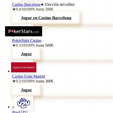
Casino Barcelona
★ Elección del editor
★
9.4
/10
100% hasta 200€
Jugar en Casino Barcelona
2
PokerStars Casino
★
9.3
/10
100% hasta 500€
Jugar
3
Casino Gran Madrid
★
9.2
/10
100% hasta 300€
Jugar
4
PlayUZU