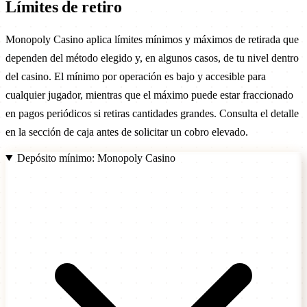
Límites de retiro
Monopoly Casino aplica límites mínimos y máximos de retirada que
dependen del método elegido y, en algunos casos, de tu nivel dentro
del casino. El mínimo por operación es bajo y accesible para
cualquier jugador, mientras que el máximo puede estar fraccionado
en pagos periódicos si retiras cantidades grandes. Consulta el detalle
en la sección de caja antes de solicitar un cobro elevado.
Depósito mínimo: Monopoly Casino