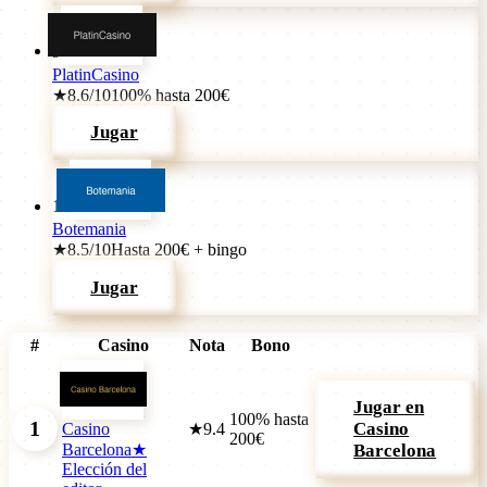
9
PlatinCasino
★
8.6
/10
100% hasta 200€
Jugar
10
Botemania
★
8.5
/10
Hasta 200€ + bingo
Jugar
#
Casino
Nota
Bono
Jugar en
100% hasta
1
Casino
★
9.4
Casino
200€
Barcelona
★
Barcelona
Elección del