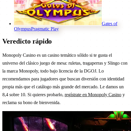
Gates of
Olympus
Pragmatic Play
Veredicto rápido
Monopoly Casino es un casino temático sólido si te gusta el
universo del clásico juego de mesa: ruletas, tragaperras y Slingo con
la marca Monopoly, todo bajo licencia de la DGOJ. Lo
recomendamos para jugadores que buscan diversión con identidad
propia más que el catálogo más grande del mercado. Le damos un
8,4 sobre 10. Si quieres probarlo,
regístrate en Monopoly Casino
y
reclama su bono de bienvenida.