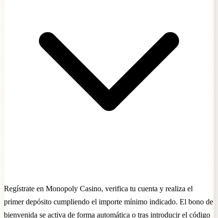
Regístrate en Monopoly Casino, verifica tu cuenta y realiza el
primer depósito cumpliendo el importe mínimo indicado. El bono de
bienvenida se activa de forma automática o tras introducir el código