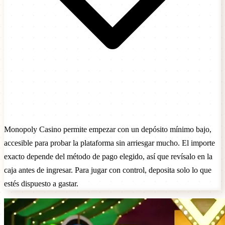
Monopoly Casino permite empezar con un depósito mínimo bajo,
accesible para probar la plataforma sin arriesgar mucho. El importe
exacto depende del método de pago elegido, así que revísalo en la
caja antes de ingresar. Para jugar con control, deposita solo lo que
estés dispuesto a gastar.