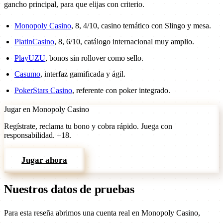
gancho principal, para que elijas con criterio.
Monopoly Casino
, 8, 4/10, casino temático con Slingo y mesa.
PlatinCasino
, 8, 6/10, catálogo internacional muy amplio.
PlayUZU
, bonos sin rollover como sello.
Casumo
, interfaz gamificada y ágil.
PokerStars Casino
, referente con poker integrado.
Jugar en Monopoly Casino
Regístrate, reclama tu bono y cobra rápido. Juega con
responsabilidad. +18.
Jugar ahora
Nuestros datos de pruebas
Para esta reseña abrimos una cuenta real en Monopoly Casino,