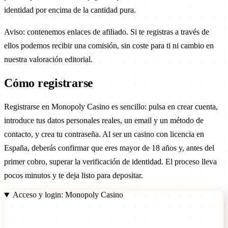
identidad por encima de la cantidad pura.
Aviso: contenemos enlaces de afiliado. Si te registras a través de
ellos podemos recibir una comisión, sin coste para ti ni cambio en
nuestra valoración editorial.
Cómo registrarse
Registrarse en Monopoly Casino es sencillo: pulsa en crear cuenta,
introduce tus datos personales reales, un email y un método de
contacto, y crea tu contraseña. Al ser un casino con licencia en
España, deberás confirmar que eres mayor de 18 años y, antes del
primer cobro, superar la verificación de identidad. El proceso lleva
pocos minutos y te deja listo para depositar.
Acceso y login: Monopoly Casino