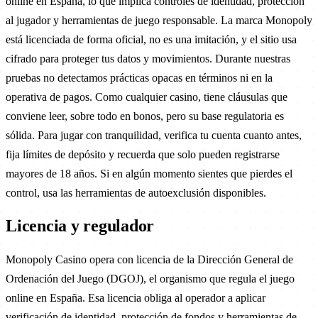
online en España, lo que implica controles de identidad, protección
al jugador y herramientas de juego responsable. La marca Monopoly
está licenciada de forma oficial, no es una imitación, y el sitio usa
cifrado para proteger tus datos y movimientos. Durante nuestras
pruebas no detectamos prácticas opacas en términos ni en la
operativa de pagos. Como cualquier casino, tiene cláusulas que
conviene leer, sobre todo en bonos, pero su base regulatoria es
sólida. Para jugar con tranquilidad, verifica tu cuenta cuanto antes,
fija límites de depósito y recuerda que solo pueden registrarse
mayores de 18 años. Si en algún momento sientes que pierdes el
control, usa las herramientas de autoexclusión disponibles.
Licencia y regulador
Monopoly Casino opera con licencia de la Dirección General de
Ordenación del Juego (DGOJ), el organismo que regula el juego
online en España. Esa licencia obliga al operador a aplicar
verificación de identidad, protección de fondos y herramientas de