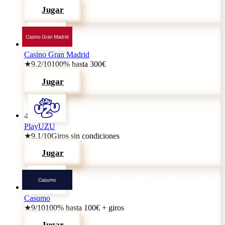
Jugar
3
Casino Gran Madrid
★
9.2
/10
100% hasta 300€
Jugar
4
PlayUZU
★
9.1
/10
Giros sin condiciones
Jugar
5
Casumo
★
9
/10
100% hasta 100€ + giros
Jugar