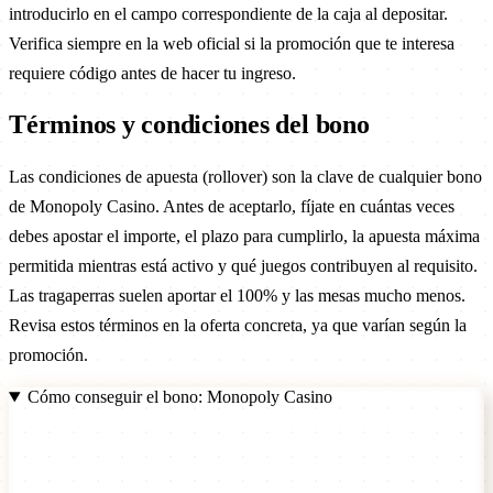
introducirlo en el campo correspondiente de la caja al depositar.
Verifica siempre en la web oficial si la promoción que te interesa
requiere código antes de hacer tu ingreso.
Términos y condiciones del bono
Las condiciones de apuesta (rollover) son la clave de cualquier bono
de Monopoly Casino. Antes de aceptarlo, fíjate en cuántas veces
debes apostar el importe, el plazo para cumplirlo, la apuesta máxima
permitida mientras está activo y qué juegos contribuyen al requisito.
Las tragaperras suelen aportar el 100% y las mesas mucho menos.
Revisa estos términos en la oferta concreta, ya que varían según la
promoción.
Cómo conseguir el bono: Monopoly Casino