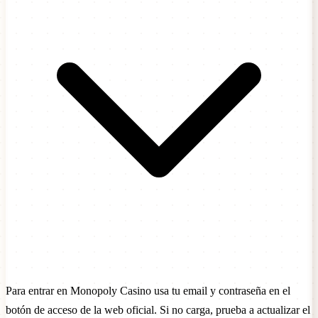
Para entrar en Monopoly Casino usa tu email y contraseña en el
botón de acceso de la web oficial. Si no carga, prueba a actualizar el